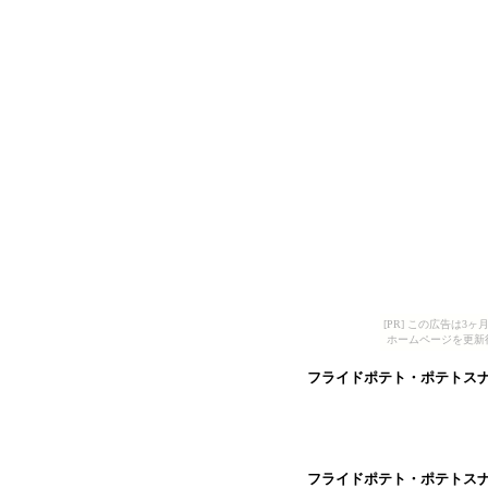
[PR] この広告は
ホームページを更新
フライドポテト・ポテトス
フライドポテト・ポテトス