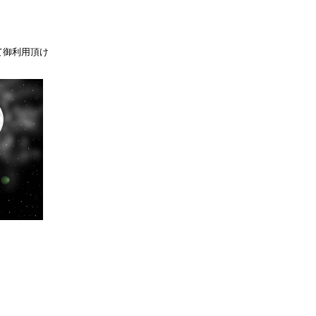
て御利用頂け
）