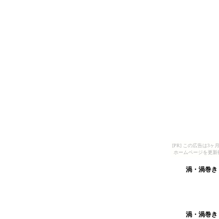
[PR] この広告は
ホームページを更新
渦・渦巻き
渦・渦巻き