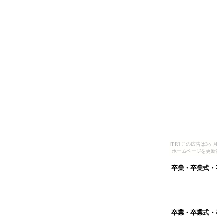
[PR] この広告は
ホームページを更新
卒業・卒業式・
卒業・卒業式・