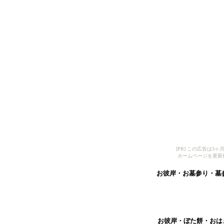
[PR] この広告は
ホームページを更新
お彼岸・お墓参り・墓
お彼岸・ぼた餅・おは