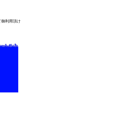
て御利用頂け
）