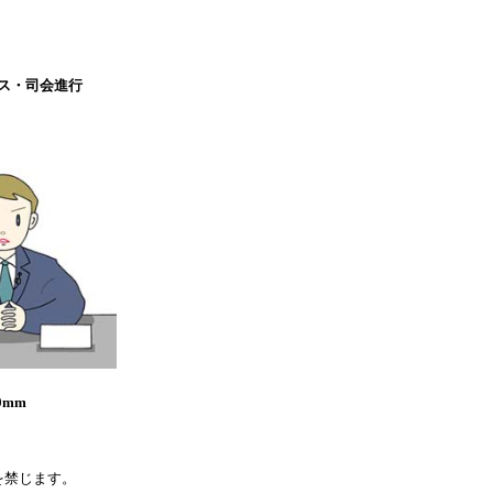
ス・司会進行
0mm
を禁じます。