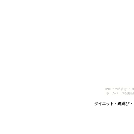
[PR] この広告は
ホームページを更新
ダイエット・縄跳び・