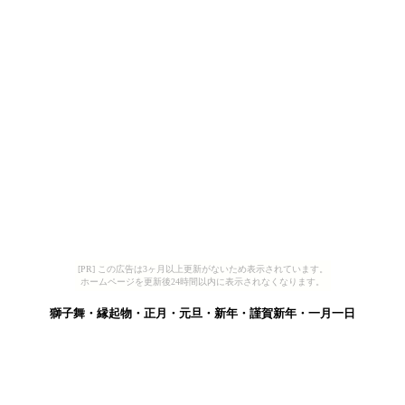
[PR] この広告は3ヶ月以上更新がないため表示されています。
ホームページを更新後24時間以内に表示されなくなります。
獅子舞・縁起物・正月・元旦・新年・謹賀新年・一月一日