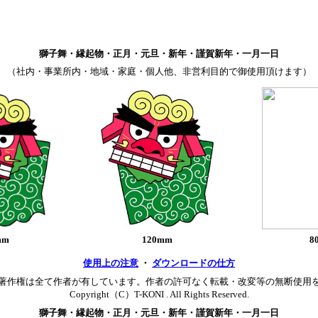
獅子舞・縁起物・正月・元旦・新年・謹賀新年・一月一日
（社内・事業所内・地域・家庭・個人他、非営利目的で御使用頂けます）
mm
120mm
8
使用上の注意
・
ダウンロードの仕方
著作権は全て作者が有しています。作者の許可なく転載・改変等の無断使用
Copyright（C）T-KONI . All Rights Reserved.
獅子舞・縁起物・正月・元旦・新年・謹賀新年・一月一日